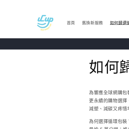
跳至內
容
首頁
舊換新服務
如何歸還
如何
為響應全球網購包裝
更永續的購物選擇。
減塑、減碳又疼惜
為何選擇循環包裝？