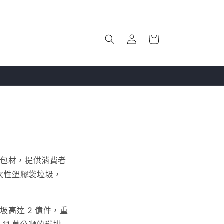
購
登
物
入
車
循環包材，提供消費者
一次性塑膠袋垃圾，
圾高達 2 億件，重