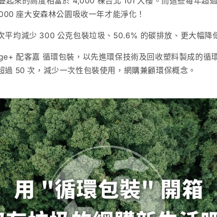
疊起來的高度相當於 4,000 棟台北 101 大樓。而這些每年超過
,000 座大安森林公園吸收一年才能淨化！
平均減少 300 公克包裝垃圾、50.6% 的碳排放、更大幅
ckAge+ 配客嘉 循環包裝，以先進環保技術及回收塑料製成的循環
超過 50 次，減少一次性包裝使用，網購兼顧環保概念。